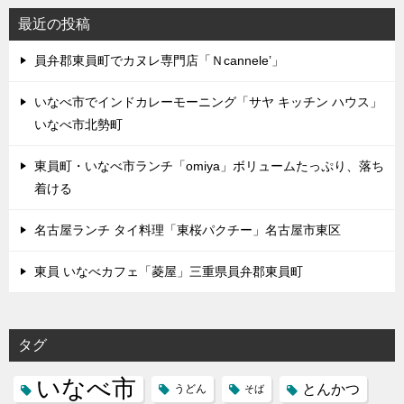
最近の投稿
員弁郡東員町でカヌレ専門店「Ｎcannele’」
いなべ市でインドカレーモーニング「サヤ キッチン ハウス」
いなべ市北勢町
東員町・いなべ市ランチ「omiya」ボリュームたっぷり、落ち
着ける
名古屋ランチ タイ料理「東桜パクチー」名古屋市東区
東員 いなべカフェ「菱屋」三重県員弁郡東員町
タグ
いなべ市
とんかつ
うどん
そば