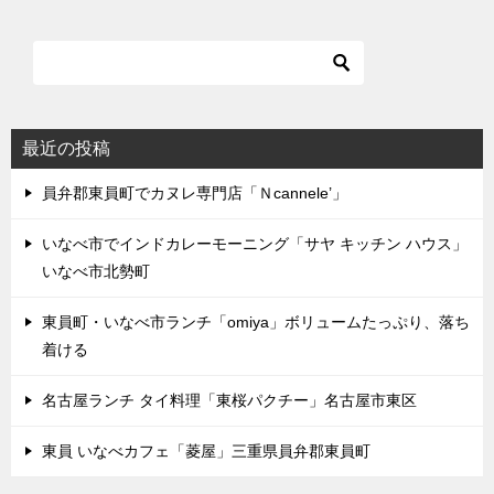
最近の投稿
員弁郡東員町でカヌレ専門店「Ｎcannele’」
いなべ市でインドカレーモーニング「サヤ キッチン ハウス」
いなべ市北勢町
東員町・いなべ市ランチ「omiya」ボリュームたっぷり、落ち
着ける
名古屋ランチ タイ料理「東桜パクチー」名古屋市東区
東員 いなべカフェ「菱屋」三重県員弁郡東員町