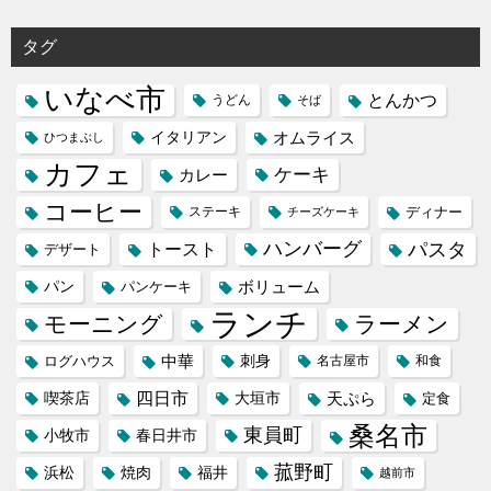
タグ
いなべ市
とんかつ
うどん
そば
イタリアン
オムライス
ひつまぶし
カフェ
ケーキ
カレー
コーヒー
ステーキ
ディナー
チーズケーキ
ハンバーグ
パスタ
トースト
デザート
パン
ボリューム
パンケーキ
ランチ
モーニング
ラーメン
中華
刺身
ログハウス
名古屋市
和食
喫茶店
四日市
天ぷら
大垣市
定食
桑名市
東員町
小牧市
春日井市
菰野町
福井
浜松
焼肉
越前市