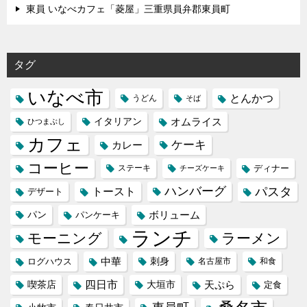
東員 いなべカフェ「菱屋」三重県員弁郡東員町
タグ
いなべ市
とんかつ
うどん
そば
イタリアン
オムライス
ひつまぶし
カフェ
ケーキ
カレー
コーヒー
ステーキ
ディナー
チーズケーキ
ハンバーグ
パスタ
トースト
デザート
パン
ボリューム
パンケーキ
ランチ
モーニング
ラーメン
中華
刺身
ログハウス
名古屋市
和食
喫茶店
四日市
天ぷら
大垣市
定食