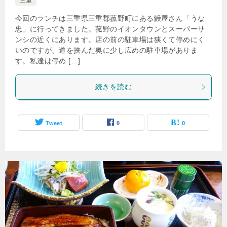
三重
今回のランチは三重県三重郡菰野町にある鰻屋さん「うな
忠」に行ってきました。菰野のイオンタウンとスーパーサ
ンシの近くにあります。店の前の駐車場は狭くて停めにく
いのですが、道を挟んだ奥に少し広めの駐車場がありま
す。私達は停め […]
続きを読む
Tweet
0
0