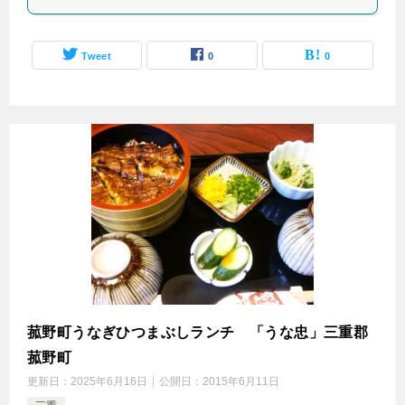
Tweet
0
0
菰野町うなぎひつまぶしランチ 「うな忠」三重郡
菰野町
更新日：
2025年6月16日
公開日：
2015年6月11日