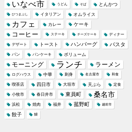
いなべ市
とんかつ
うどん
そば
イタリアン
オムライス
ひつまぶし
カフェ
ケーキ
カレー
コーヒー
ステーキ
ディナー
チーズケーキ
ハンバーグ
パスタ
トースト
デザート
パン
ボリューム
パンケーキ
ランチ
モーニング
ラーメン
中華
刺身
ログハウス
名古屋市
和食
喫茶店
四日市
天ぷら
大垣市
定食
桑名市
東員町
小牧市
春日井市
菰野町
福井
浜松
焼肉
越前市
餃子
鰻