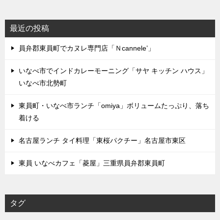
最近の投稿
員弁郡東員町でカヌレ専門店「Ｎcannele’」
いなべ市でインドカレーモーニング「サヤ キッチン ハウス」
いなべ市北勢町
東員町・いなべ市ランチ「omiya」ボリュームたっぷり、落ち
着ける
名古屋ランチ タイ料理「東桜パクチー」名古屋市東区
東員 いなべカフェ「菱屋」三重県員弁郡東員町
タグ