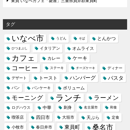
東員 いなべカフェ「菱屋」三重県員弁郡東員町
タグ
いなべ市
とんかつ
うどん
そば
イタリアン
オムライス
ひつまぶし
カフェ
ケーキ
カレー
コーヒー
ステーキ
ディナー
チーズケーキ
ハンバーグ
パスタ
トースト
デザート
パン
ボリューム
パンケーキ
ランチ
モーニング
ラーメン
中華
刺身
ログハウス
名古屋市
和食
喫茶店
四日市
天ぷら
大垣市
定食
桑名市
東員町
小牧市
春日井市