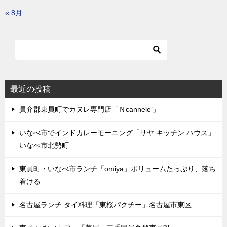
« 8月
最近の投稿
員弁郡東員町でカヌレ専門店「Ｎcannele’」
いなべ市でインドカレーモーニング「サヤ キッチン ハウス」
いなべ市北勢町
東員町・いなべ市ランチ「omiya」ボリュームたっぷり、落ち
着ける
名古屋ランチ タイ料理「東桜パクチー」名古屋市東区