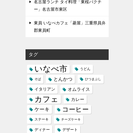
名古屋ランチ タイ料理「東桜パクチ
ー」名古屋市東区
東員 いなべカフェ「菱屋」三重県員弁
郡東員町
タグ
いなべ市
うどん
とんかつ
そば
ひつまぶし
イタリアン
オムライス
カフェ
カレー
コーヒー
ケーキ
ステーキ
チーズケーキ
ディナー
デザート