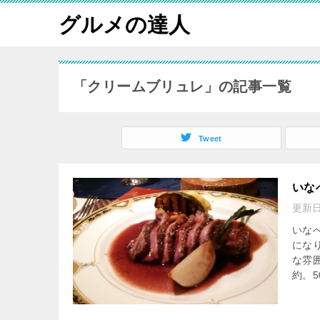
グルメの達人
「クリームブリュレ」の記事一覧
Tweet
いなべ
更新
いな
にな
な雰
約。50