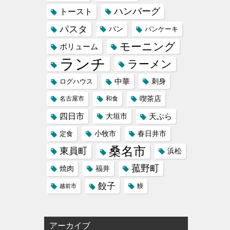
ハンバーグ
トースト
パスタ
パン
パンケーキ
モーニング
ボリューム
ランチ
ラーメン
中華
刺身
ログハウス
喫茶店
名古屋市
和食
四日市
天ぷら
大垣市
小牧市
定食
春日井市
桑名市
東員町
浜松
菰野町
福井
焼肉
餃子
鰻
越前市
アーカイブ