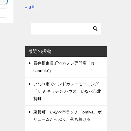
« 8月
最近の投稿
員弁郡東員町でカヌレ専門店「Ｎ
cannele’」
いなべ市でインドカレーモーニング
「サヤ キッチン ハウス」いなべ市北
勢町
東員町・いなべ市ランチ「omiya」ボ
リュームたっぷり、落ち着ける