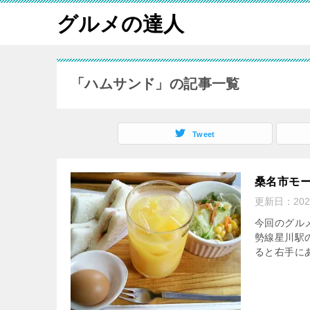
グルメの達人
「ハムサンド」の記事一覧
Tweet
桑名市モ
更新日：
20
今回のグル
勢線星川駅
ると右手に