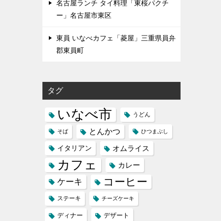
名古屋ランチ タイ料理「東桜パクチ
ー」名古屋市東区
東員 いなべカフェ「菱屋」三重県員弁
郡東員町
タグ
いなべ市
うどん
とんかつ
そば
ひつまぶし
イタリアン
オムライス
カフェ
カレー
コーヒー
ケーキ
ステーキ
チーズケーキ
ディナー
デザート