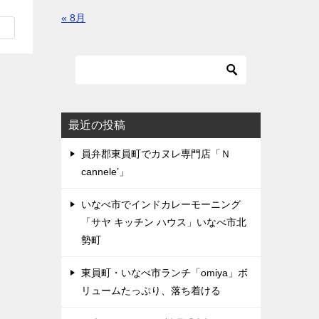
« 8月
最近の投稿
員弁郡東員町でカヌレ専門店「Ｎ
cannele’」
いなべ市でインドカレーモーニング
「サヤ キッチン ハウス」いなべ市北
勢町
東員町・いなべ市ランチ「omiya」ボ
リュームたっぷり、落ち着ける