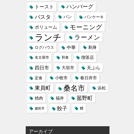
ハンバーグ
トースト
パスタ
パン
パンケーキ
モーニング
ボリューム
ランチ
ラーメン
中華
刺身
ログハウス
喫茶店
名古屋市
和食
四日市
天ぷら
大垣市
小牧市
定食
春日井市
桑名市
東員町
浜松
菰野町
福井
焼肉
餃子
鰻
越前市
アーカイブ