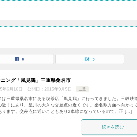
0
0
ーニング「風見鶏」三重県桑名市
25年6月16日
公開日：
2015年9月5日
三重
メは三重県桑名市にある喫茶店「風見鶏」に行ってきました。三岐鉄
の近くにあり、星川の大きな交差点の近くです。桑名駅方面へ向かっ
あります。交差点に近いこともあり2車線になっているので、正 […]
続きを読む