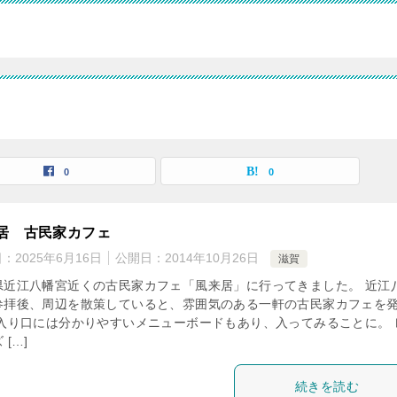
0
0
居 古民家カフェ
日：
2025年6月16日
公開日：
2014年10月26日
滋賀
県近江八幡宮近くの古民家カフェ「風来居」に行ってきました。 近江
参拝後、周辺を散策していると、雰囲気のある一軒の古民家カフェを
 入り口には分かりやすいメニューボードもあり、入ってみることに。 
 […]
続きを読む