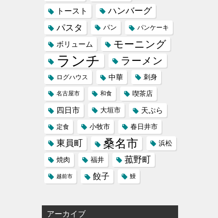
ハンバーグ
トースト
パスタ
パン
パンケーキ
モーニング
ボリューム
ランチ
ラーメン
中華
刺身
ログハウス
喫茶店
名古屋市
和食
四日市
天ぷら
大垣市
小牧市
定食
春日井市
桑名市
東員町
浜松
菰野町
福井
焼肉
餃子
鰻
越前市
アーカイブ