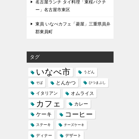
名古屋ランチ タイ料理「東桜パクチ
ー」名古屋市東区
東員 いなべカフェ「菱屋」三重県員弁
郡東員町
タグ
いなべ市
うどん
とんかつ
そば
ひつまぶし
イタリアン
オムライス
カフェ
カレー
コーヒー
ケーキ
ステーキ
チーズケーキ
ディナー
デザート