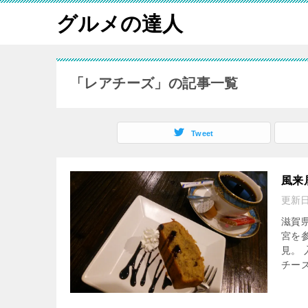
グルメの達人
「レアチーズ」の記事一覧
Tweet
風来
更新
滋賀
宮を
見。
チーズ