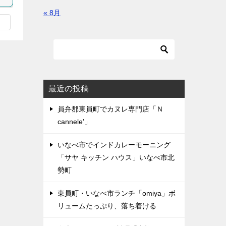
« 8月
最近の投稿
員弁郡東員町でカヌレ専門店「Ｎ
cannele’」
いなべ市でインドカレーモーニング
「サヤ キッチン ハウス」いなべ市北
勢町
東員町・いなべ市ランチ「omiya」ボ
リュームたっぷり、落ち着ける