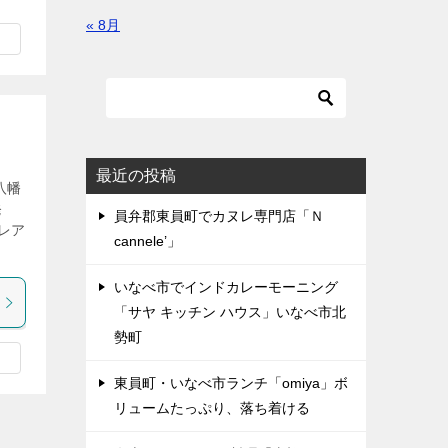
« 8月
最近の投稿
八幡
発
員弁郡東員町でカヌレ専門店「Ｎ
レア
cannele’」
いなべ市でインドカレーモーニング
「サヤ キッチン ハウス」いなべ市北
勢町
東員町・いなべ市ランチ「omiya」ボ
リュームたっぷり、落ち着ける