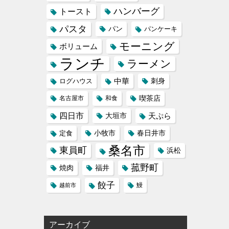
ハンバーグ
トースト
パスタ
パン
パンケーキ
モーニング
ボリューム
ランチ
ラーメン
中華
刺身
ログハウス
喫茶店
名古屋市
和食
四日市
天ぷら
大垣市
小牧市
定食
春日井市
桑名市
東員町
浜松
菰野町
福井
焼肉
餃子
鰻
越前市
アーカイブ