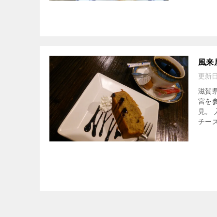
風来
更新
滋賀
宮を
見。
チーズ