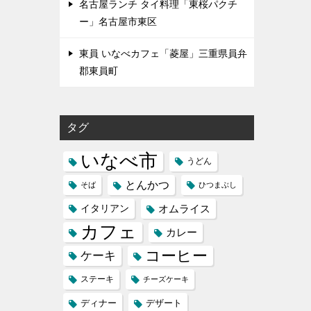
名古屋ランチ タイ料理「東桜パクチ
ー」名古屋市東区
東員 いなべカフェ「菱屋」三重県員弁
郡東員町
タグ
いなべ市
うどん
とんかつ
そば
ひつまぶし
イタリアン
オムライス
カフェ
カレー
コーヒー
ケーキ
ステーキ
チーズケーキ
ディナー
デザート