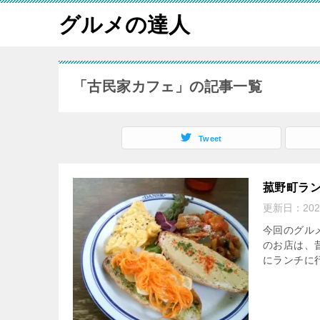
グルメの達人
「古民家カフェ」の記事一覧
Tweet
菰野町ラン
更新日：
20
今回のグル
のお店は、
にランチに