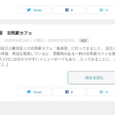
Tweet
0
0
居 古民家カフェ
日：
2025年6月16日
公開日：
2014年10月26日
滋賀
県近江八幡宮近くの古民家カフェ「風来居」に行ってきました。 近江
参拝後、周辺を散策していると、雰囲気のある一軒の古民家カフェを
 入り口には分かりやすいメニューボードもあり、入ってみることに。 
 […]
続きを読む
Tweet
0
0