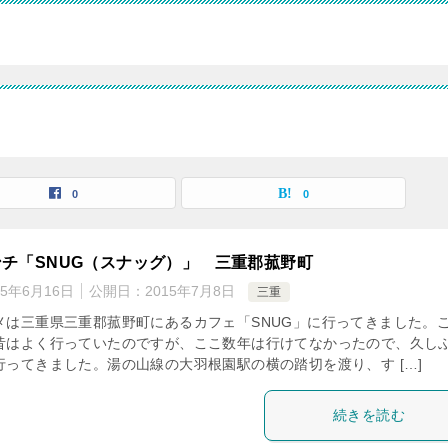
0
0
チ「SNUG（スナッグ）」 三重郡菰野町
25年6月16日
公開日：
2015年7月8日
三重
メは三重県三重郡菰野町にあるカフェ「SNUG」に行ってきました。
昔はよく行っていたのですが、ここ数年は行けてなかったので、久し
行ってきました。湯の山線の大羽根園駅の横の踏切を渡り、す […]
続きを読む