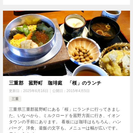
三重郡 菰野町 珈琲庭 「桜」のランチ
更新日：
2025年6月16日
公開日：
2015年4月5日
三重
三重県三重郡菰野町にある「桜」にランチに行ってきまし
た。いなべから、ミルクロードを菰野方面に行き、イオン
タウンの手前にあります。 看板には珈琲はもちろん、ハン
バーグ、洋食、釜飯の文字も。メニューは幅が広いです。