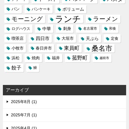
パン
ボリューム
パンケーキ
ランチ
モーニング
ラーメン
中華
刺身
ログハウス
名古屋市
和食
喫茶店
四日市
天ぷら
大垣市
定食
桑名市
東員町
小牧市
春日井市
菰野町
福井
浜松
焼肉
越前市
餃子
鰻
アーカイブ
2025年8月 (1)
2025年7月 (1)
2025年4月 (1)