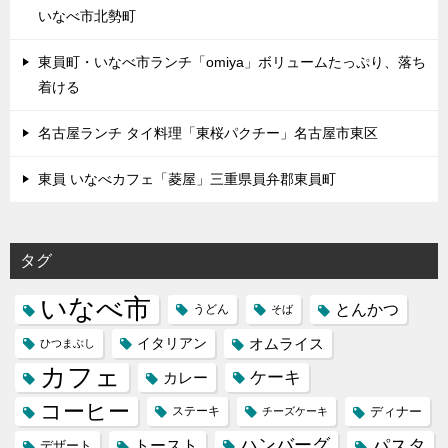
いなべ市北勢町
東員町・いなべ市ランチ「omiya」ボリュームたっぷり、落ち
着ける
名古屋ランチ タイ料理「東桜パクチー」名古屋市東区
東員 いなべカフェ「菱屋」三重県員弁郡東員町
タグ
いなべ市
とんかつ
うどん
そば
イタリアン
オムライス
ひつまぶし
カフェ
ケーキ
カレー
コーヒー
ステーキ
ディナー
チーズケーキ
ハンバーグ
パスタ
トースト
デザート