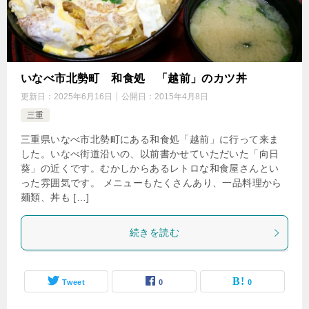
いなべ市北勢町 和食処 「越前」のカツ丼
更新日：
2025年6月16日
公開日：
2015年4月8日
三重
三重県いなべ市北勢町にある和食処「越前」に行って来ま
した。いなべ街道沿いの、以前書かせていただいた「向日
葵」の近くです。むかしからあるレトロな和食屋さんとい
った雰囲気です。 メニューもたくさんあり、一品料理から
麺類、丼も […]
続きを読む
Tweet
0
0