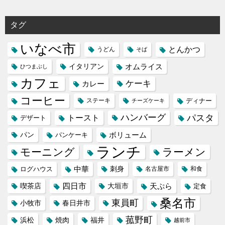
タグ
いなべ市
とんかつ
うどん
そば
イタリアン
オムライス
ひつまぶし
カフェ
ケーキ
カレー
コーヒー
ステーキ
ディナー
チーズケーキ
ハンバーグ
パスタ
トースト
デザート
パン
ボリューム
パンケーキ
ランチ
モーニング
ラーメン
中華
刺身
ログハウス
名古屋市
和食
喫茶店
四日市
天ぷら
大垣市
定食
桑名市
東員町
小牧市
春日井市
菰野町
福井
浜松
焼肉
越前市