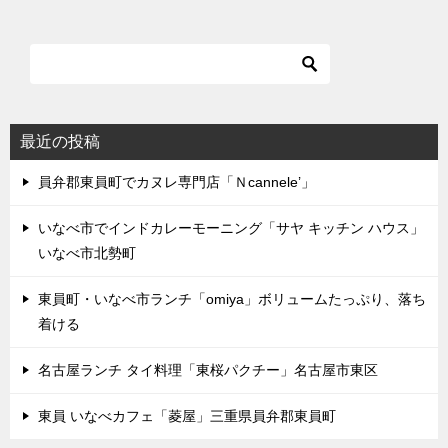
最近の投稿
員弁郡東員町でカヌレ専門店「Ｎcannele’」
いなべ市でインドカレーモーニング「サヤ キッチン ハウス」
いなべ市北勢町
東員町・いなべ市ランチ「omiya」ボリュームたっぷり、落ち
着ける
名古屋ランチ タイ料理「東桜パクチー」名古屋市東区
東員 いなべカフェ「菱屋」三重県員弁郡東員町