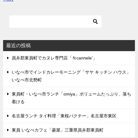
最近の投稿
員弁郡東員町でカヌレ専門店「Ｎcannele’」
いなべ市でインドカレーモーニング「サヤ キッチン ハウス」
いなべ市北勢町
東員町・いなべ市ランチ「omiya」ボリュームたっぷり、落ち
着ける
名古屋ランチ タイ料理「東桜パクチー」名古屋市東区
東員 いなべカフェ「菱屋」三重県員弁郡東員町