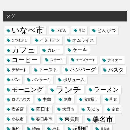
タグ
いなべ市
とんかつ
うどん
そば
イタリアン
オムライス
ひつまぶし
カフェ
ケーキ
カレー
コーヒー
ステーキ
ディナー
チーズケーキ
ハンバーグ
パスタ
トースト
デザート
パン
ボリューム
パンケーキ
ランチ
モーニング
ラーメン
中華
刺身
ログハウス
名古屋市
和食
喫茶店
四日市
天ぷら
大垣市
定食
桑名市
東員町
小牧市
春日井市
菰野町
福井
浜松
焼肉
越前市