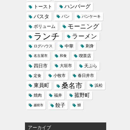
ハンバーグ
トースト
パスタ
パン
パンケーキ
モーニング
ボリューム
ランチ
ラーメン
中華
刺身
ログハウス
喫茶店
名古屋市
和食
四日市
天ぷら
大垣市
小牧市
定食
春日井市
桑名市
東員町
浜松
菰野町
福井
焼肉
餃子
鰻
越前市
アーカイブ