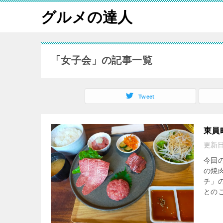
グルメの達人
「女子会」の記事一覧
Tweet
東員
更新
今回
の焼
チ」
とのこ