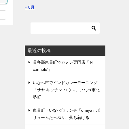
« 8月
最近の投稿
員弁郡東員町でカヌレ専門店「Ｎ
cannele’」
いなべ市でインドカレーモーニング
「サヤ キッチン ハウス」いなべ市北
勢町
東員町・いなべ市ランチ「omiya」ボ
リュームたっぷり、落ち着ける