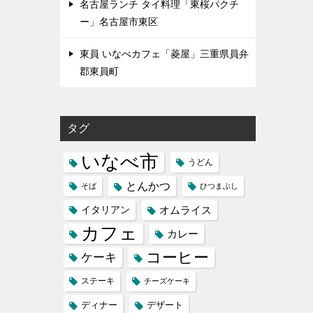
名古屋ランチ タイ料理「東桜パクチ
ー」名古屋市東区
東員 いなべカフェ「菱屋」三重県員弁
郡東員町
タグ
いなべ市
うどん
とんかつ
そば
ひつまぶし
イタリアン
オムライス
カフェ
カレー
コーヒー
ケーキ
ステーキ
チーズケーキ
ディナー
デザート