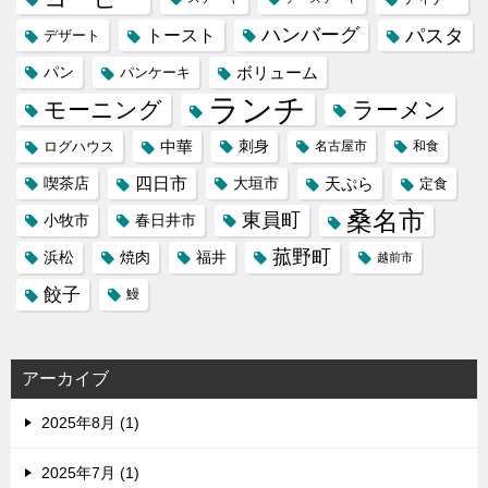
ハンバーグ
パスタ
トースト
デザート
パン
ボリューム
パンケーキ
ランチ
モーニング
ラーメン
中華
刺身
ログハウス
名古屋市
和食
喫茶店
四日市
天ぷら
大垣市
定食
桑名市
東員町
小牧市
春日井市
菰野町
福井
浜松
焼肉
越前市
餃子
鰻
アーカイブ
2025年8月 (1)
2025年7月 (1)