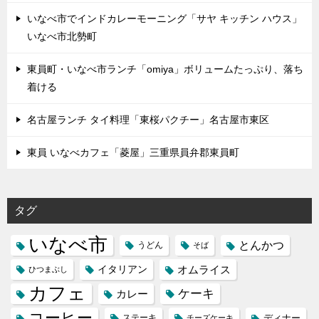
いなべ市でインドカレーモーニング「サヤ キッチン ハウス」
いなべ市北勢町
東員町・いなべ市ランチ「omiya」ボリュームたっぷり、落ち
着ける
名古屋ランチ タイ料理「東桜パクチー」名古屋市東区
東員 いなべカフェ「菱屋」三重県員弁郡東員町
タグ
いなべ市
とんかつ
うどん
そば
イタリアン
オムライス
ひつまぶし
カフェ
ケーキ
カレー
コーヒー
ステーキ
ディナー
チーズケーキ