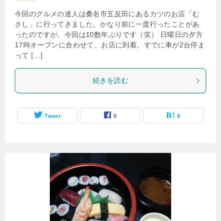
今回のグルメの達人は桑名市五反田にあるカツのお店「む
さし」に行ってきました。かなり前に一度行ったことがあ
ったのですが、今回は10数年ぶりです（笑） 日曜日の夕方
17時オープンに合わせて、お店に到着。すでに車が2台停ま
って […]
続きを読む
Tweet
0
0