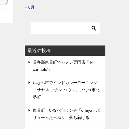
« 8月
最近の投稿
員弁郡東員町でカヌレ専門店「Ｎ
cannele’」
いなべ市でインドカレーモーニング
「サヤ キッチン ハウス」いなべ市北
勢町
東員町・いなべ市ランチ「omiya」ボ
リュームたっぷり、落ち着ける