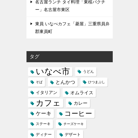
名古屋ランチ タイ料理「東桜パクチ
ー」名古屋市東区
東員 いなべカフェ「菱屋」三重県員弁
郡東員町
タグ
いなべ市
うどん
とんかつ
そば
ひつまぶし
イタリアン
オムライス
カフェ
カレー
コーヒー
ケーキ
ステーキ
チーズケーキ
ディナー
デザート