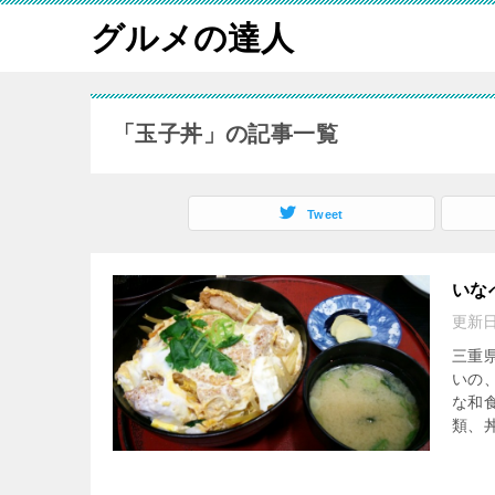
グルメの達人
「玉子丼」の記事一覧
Tweet
いな
更新
三重
いの
な和
類、丼