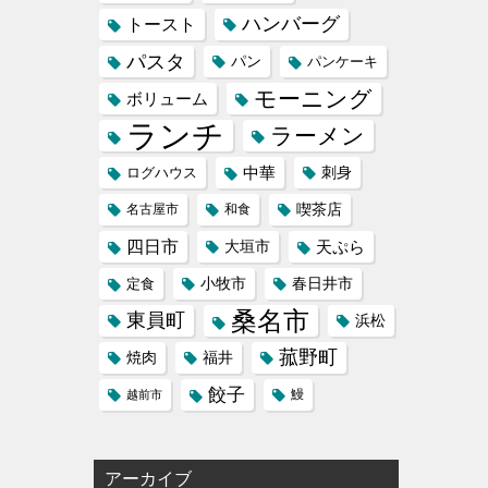
ハンバーグ
トースト
パスタ
パン
パンケーキ
モーニング
ボリューム
ランチ
ラーメン
中華
刺身
ログハウス
喫茶店
名古屋市
和食
四日市
天ぷら
大垣市
小牧市
定食
春日井市
桑名市
東員町
浜松
菰野町
福井
焼肉
餃子
鰻
越前市
アーカイブ