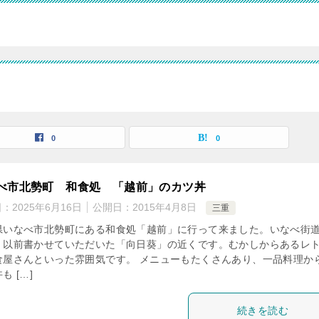
0
0
べ市北勢町 和食処 「越前」のカツ丼
日：
2025年6月16日
公開日：
2015年4月8日
三重
県いなべ市北勢町にある和食処「越前」に行って来ました。いなべ街
、以前書かせていただいた「向日葵」の近くです。むかしからあるレ
食屋さんといった雰囲気です。 メニューもたくさんあり、一品料理か
も […]
続きを読む