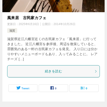
風来居 古民家カフェ
更新日：
2025年6月16日
公開日：
2014年10月26日
滋賀
滋賀県近江八幡宮近くの古民家カフェ「風来居」に行って
きました。 近江八幡宮を参拝後、周辺を散策していると、
雰囲気のある一軒の古民家カフェを発見。 入り口には分か
りやすいメニューボードもあり、入ってみることに。 レア
チーズ […]
続きを読む
Tweet
0
0