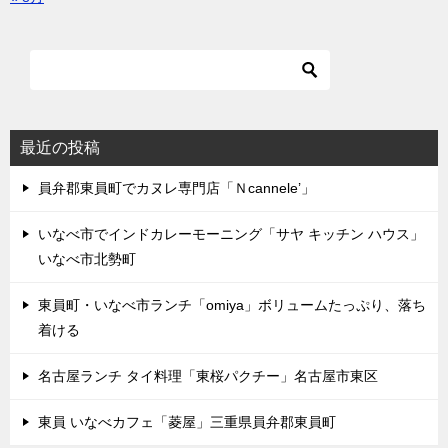
最近の投稿
員弁郡東員町でカヌレ専門店「Ｎcannele’」
いなべ市でインドカレーモーニング「サヤ キッチン ハウス」
いなべ市北勢町
東員町・いなべ市ランチ「omiya」ボリュームたっぷり、落ち
着ける
名古屋ランチ タイ料理「東桜パクチー」名古屋市東区
東員 いなべカフェ「菱屋」三重県員弁郡東員町