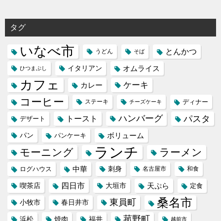
タグ
いなべ市
とんかつ
うどん
そば
イタリアン
オムライス
ひつまぶし
カフェ
ケーキ
カレー
コーヒー
ステーキ
ディナー
チーズケーキ
ハンバーグ
パスタ
トースト
デザート
パン
ボリューム
パンケーキ
ランチ
モーニング
ラーメン
中華
刺身
ログハウス
名古屋市
和食
喫茶店
四日市
天ぷら
大垣市
定食
桑名市
東員町
小牧市
春日井市
菰野町
福井
浜松
焼肉
越前市