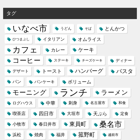
タグ
いなべ市
とんかつ
うどん
そば
イタリアン
オムライス
ひつまぶし
カフェ
ケーキ
カレー
コーヒー
ステーキ
ディナー
チーズケーキ
ハンバーグ
パスタ
トースト
デザート
パン
ボリューム
パンケーキ
ランチ
モーニング
ラーメン
中華
刺身
ログハウス
名古屋市
和食
喫茶店
四日市
天ぷら
大垣市
定食
桑名市
東員町
小牧市
春日井市
菰野町
福井
浜松
焼肉
越前市