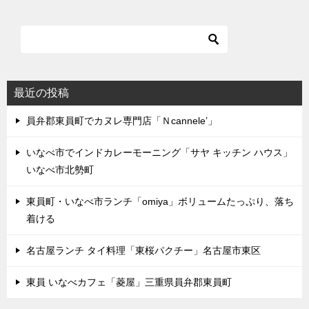
最近の投稿
員弁郡東員町でカヌレ専門店「Ｎcannele’」
いなべ市でインドカレーモーニング「サヤ キッチン ハウス」
いなべ市北勢町
東員町・いなべ市ランチ「omiya」ボリュームたっぷり、落ち
着ける
名古屋ランチ タイ料理「東桜パクチー」名古屋市東区
東員 いなべカフェ「菱屋」三重県員弁郡東員町