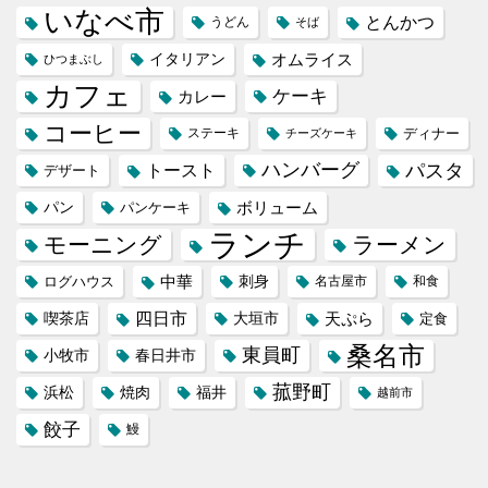
いなべ市
とんかつ
うどん
そば
イタリアン
オムライス
ひつまぶし
カフェ
ケーキ
カレー
コーヒー
ステーキ
ディナー
チーズケーキ
ハンバーグ
パスタ
トースト
デザート
パン
ボリューム
パンケーキ
ランチ
モーニング
ラーメン
中華
刺身
ログハウス
名古屋市
和食
喫茶店
四日市
天ぷら
大垣市
定食
桑名市
東員町
小牧市
春日井市
菰野町
福井
浜松
焼肉
越前市
餃子
鰻