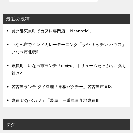
最近の投稿
員弁郡東員町でカヌレ専門店「Ｎcannele’」
いなべ市でインドカレーモーニング「サヤ キッチン ハウス」
いなべ市北勢町
東員町・いなべ市ランチ「omiya」ボリュームたっぷり、落ち
着ける
名古屋ランチ タイ料理「東桜パクチー」名古屋市東区
東員 いなべカフェ「菱屋」三重県員弁郡東員町
タグ