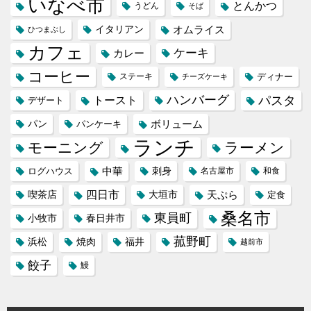
いなべ市
とんかつ
うどん
そば
イタリアン
オムライス
ひつまぶし
カフェ
ケーキ
カレー
コーヒー
ステーキ
ディナー
チーズケーキ
ハンバーグ
パスタ
トースト
デザート
パン
ボリューム
パンケーキ
ランチ
モーニング
ラーメン
中華
刺身
ログハウス
名古屋市
和食
喫茶店
四日市
天ぷら
大垣市
定食
桑名市
東員町
小牧市
春日井市
菰野町
福井
浜松
焼肉
越前市
餃子
鰻