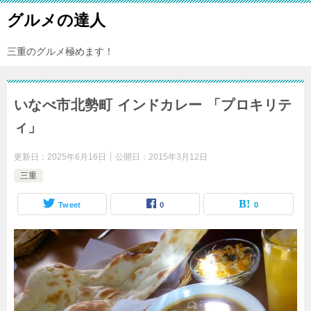
グルメの達人
三重のグルメ極めます！
いなべ市北勢町 インドカレー 「プロキリテ
ィ」
更新日：
2025年6月16日
公開日：
2015年3月12日
三重
Tweet
0
0