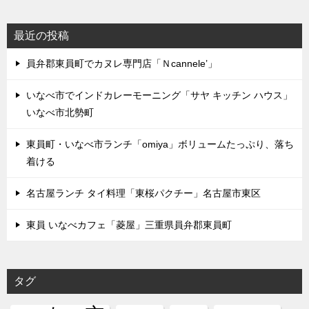
最近の投稿
員弁郡東員町でカヌレ専門店「Ｎcannele’」
いなべ市でインドカレーモーニング「サヤ キッチン ハウス」
いなべ市北勢町
東員町・いなべ市ランチ「omiya」ボリュームたっぷり、落ち
着ける
名古屋ランチ タイ料理「東桜パクチー」名古屋市東区
東員 いなべカフェ「菱屋」三重県員弁郡東員町
タグ