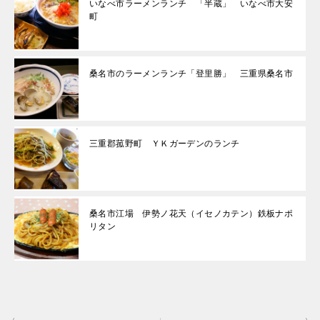
いなべ市ラーメンランチ 「半蔵」 いなべ市大安
町
桑名市のラーメンランチ「登里勝」 三重県桑名市
三重郡菰野町 ＹＫガーデンのランチ
桑名市江場 伊勢ノ花天（イセノカテン）鉄板ナポ
リタン