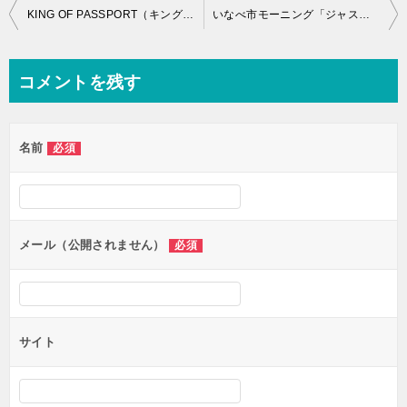
投
KING OF PASSPORT（キング オブ パスポート）三重 発売されています
いなべ市モーニング「ジャスミン」三重県いなべ市員弁町
稿
ナ
コメントを残す
ビ
ゲ
名前
必須
ー
シ
ョ
ン
メール（公開されません）
必須
サイト