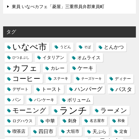
東員 いなべカフェ「菱屋」三重県員弁郡東員町
タグ
いなべ市
とんかつ
うどん
そば
イタリアン
オムライス
ひつまぶし
カフェ
ケーキ
カレー
コーヒー
ステーキ
ディナー
チーズケーキ
ハンバーグ
パスタ
トースト
デザート
パン
ボリューム
パンケーキ
ランチ
モーニング
ラーメン
中華
刺身
ログハウス
名古屋市
和食
喫茶店
四日市
天ぷら
大垣市
定食