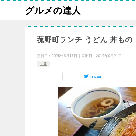
グルメの達人
菰野町ランチ うどん 丼もの
更新日：
2025年6月16日
公開日：
2017年9月21日
三重
Tweet