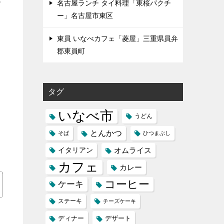
で
名古屋ランチ タイ料理「東桜パクチ
ー」名古屋市東区
東員 いなべカフェ「菱屋」三重県員弁
郡東員町
タグ
いなべ市
うどん
とんかつ
そば
ひつまぶし
イタリアン
オムライス
カフェ
カレー
コーヒー
ケーキ
ステーキ
チーズケーキ
ディナー
デザート