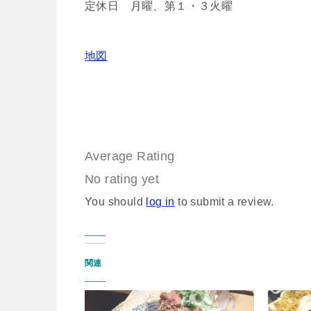
定休日 月曜、第１・３火曜
地図
Average Rating
No rating yet
You should
log in
to submit a review.
関連