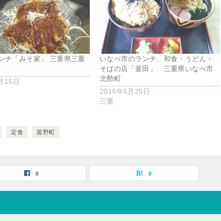
ンチ「みそ家」 三重県三重
いなべ市のランチ、和食・うどん・
そばの店「釜田」 三重県いなべ市
北勢町
月15日
2015年5月25日
三重
定食
菰野町
0
0