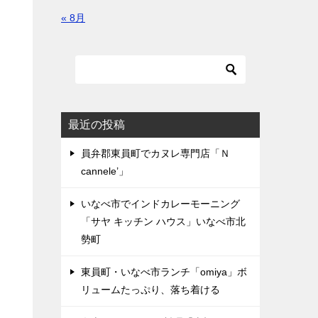
« 8月
最近の投稿
員弁郡東員町でカヌレ専門店「Ｎ
cannele’」
いなべ市でインドカレーモーニング
「サヤ キッチン ハウス」いなべ市北
勢町
東員町・いなべ市ランチ「omiya」ボ
リュームたっぷり、落ち着ける