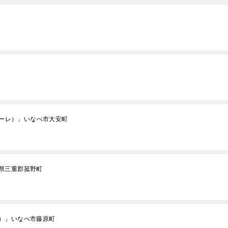
アーレ）」いなべ市大安町
県三重郡菰野町
）」いなべ市藤原町