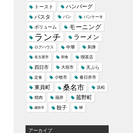
ハンバーグ
トースト
パスタ
パン
パンケーキ
モーニング
ボリューム
ランチ
ラーメン
中華
刺身
ログハウス
喫茶店
名古屋市
和食
四日市
天ぷら
大垣市
小牧市
定食
春日井市
桑名市
東員町
浜松
菰野町
福井
焼肉
餃子
鰻
越前市
アーカイブ