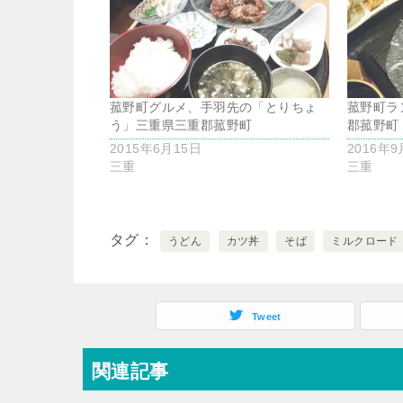
菰野町グルメ、手羽先の「とりちょ
菰野町ラ
う」三重県三重郡菰野町
郡菰野町
2015年6月15日
2016年9
三重
三重
タグ
うどん
カツ丼
そば
ミルクロード
Tweet
関連記事