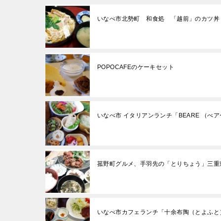
いなべ市北勢町 和食処 「越前」のカツ丼
POPOCAFEのケーキセット
いなべ市 イタリアンランチ「BEARE （べ
菰野町グルメ、手羽先の「とりちょう」三重
いなべ市カフェランチ「十余布陶（とよふと