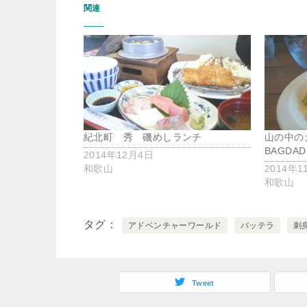
関連
紀北町 秀 磯めしランチ
山の中の
BAGD
2014年12月4日
和歌山
2014年1
和歌山
タグ
アドベンチャーワールド
バッテラ
刺
Tweet