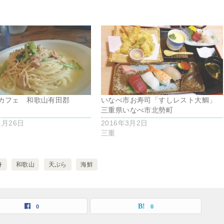
カフェ 和歌山有田郡
いなべ市お寿司「すしレスト大鯛」
AD
三重県いなべ市北勢町
1月26日
2016年3月2日
三重
身
和歌山
天ぷら
海鮮
0
0