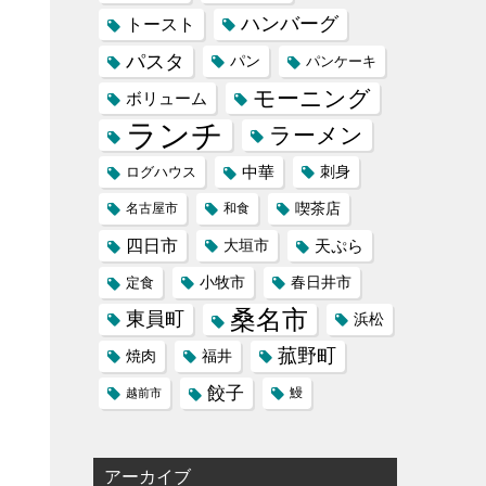
ハンバーグ
トースト
パスタ
パン
パンケーキ
モーニング
ボリューム
ランチ
ラーメン
中華
刺身
ログハウス
喫茶店
名古屋市
和食
四日市
天ぷら
大垣市
小牧市
定食
春日井市
桑名市
東員町
浜松
菰野町
福井
焼肉
餃子
鰻
越前市
アーカイブ