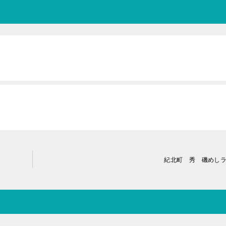
D
紀北町 秀 磯めし