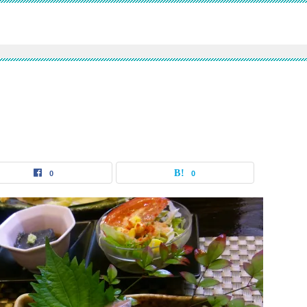
」
0
0