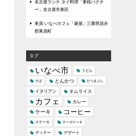
名古屋ランチ タイ料理「東桜パクチ
ー」名古屋市東区
東員 いなべカフェ「菱屋」三重県員弁
郡東員町
タグ
いなべ市
うどん
とんかつ
そば
ひつまぶし
イタリアン
オムライス
カフェ
カレー
コーヒー
ケーキ
ステーキ
チーズケーキ
ディナー
デザート