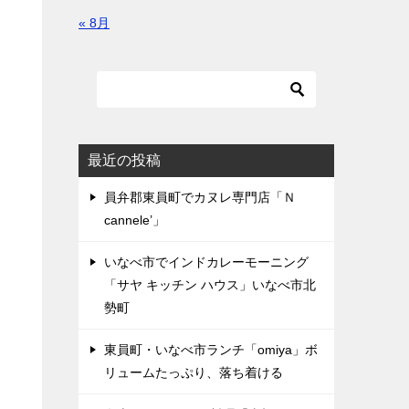
« 8月
最近の投稿
員弁郡東員町でカヌレ専門店「Ｎ
cannele’」
いなべ市でインドカレーモーニング
「サヤ キッチン ハウス」いなべ市北
勢町
東員町・いなべ市ランチ「omiya」ボ
リュームたっぷり、落ち着ける